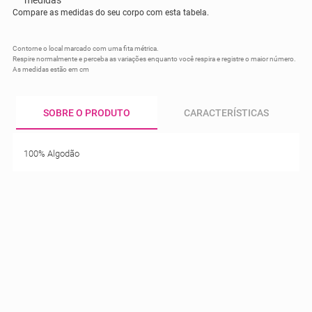
Compare as medidas do seu corpo com esta tabela.
Contorne o local marcado com uma fita métrica.
Respire normalmente e perceba as variações enquanto você respira e registre o maior número.
As medidas estão em cm
SOBRE O PRODUTO
CARACTERÍSTICAS
100% Algodão