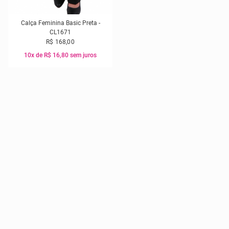
Calça Feminina Basic Preta -
CL1671
R$ 168,00
10x de R$ 16,80 sem juros
36
38
40
42
44
46