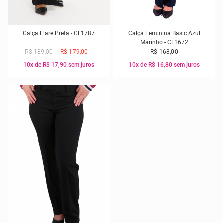
Calça Flare Preta - CL1787
Calça Feminina Basic Azul
Marinho - CL1672
R$ 189,00
R$ 179,00
R$ 168,00
10x de R$ 17,90 sem juros
10x de R$ 16,80 sem juros
36
38
40
38
40
42
42
44
46
44
46