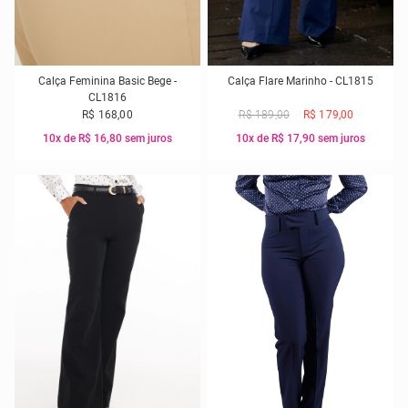
Calça Feminina Basic Bege -
Calça Flare Marinho - CL1815
CL1816
R$ 168,00
R$ 189,00
R$ 179,00
10x de R$ 16,80 sem juros
10x de R$ 17,90 sem juros
40
42
44
42
46
46