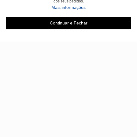
dos seus pedidos.
Mais informações
Continuar e Fechar
Área do cliente
A loja
Criar Conta
Sobre nós
Fazer Login
Políticas
Meus pedidos
Contato