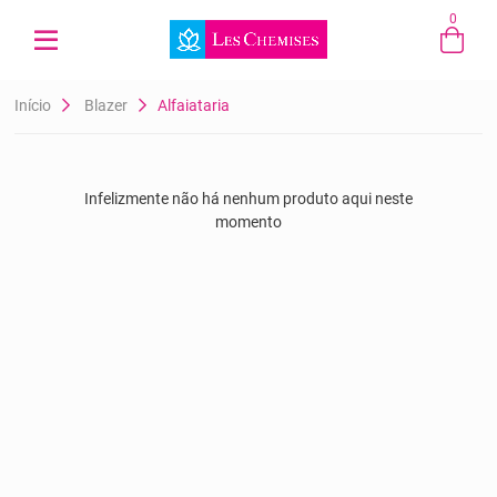
0
Entre com email ou cpf/cnpj
Início
Blazer
Alfaiataria
Criar nova conta
Infelizmente não há nenhum produto aqui neste
momento