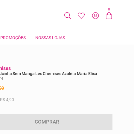
0
Entre com email ou cpf/cnpj
Criar nova conta
PROMOÇÕES
NOSSAS LOJAS
mises
Alcinha Sem Manga Les Chemises Azaléia Maria Elisa
74
00
 R$ 4,90
COMPRAR