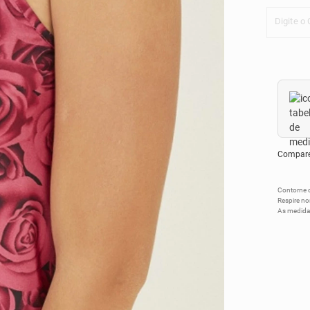
Digite o
Compare 
Contorne o
Respire no
As medida