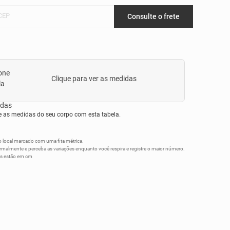
 CEP
Consulte o frete
Clique para ver as medidas
as medidas do seu corpo com esta tabela.
 local marcado com uma fita métrica.
rmalmente e perceba as variações enquanto você respira e registre o maior número.
s estão em cm