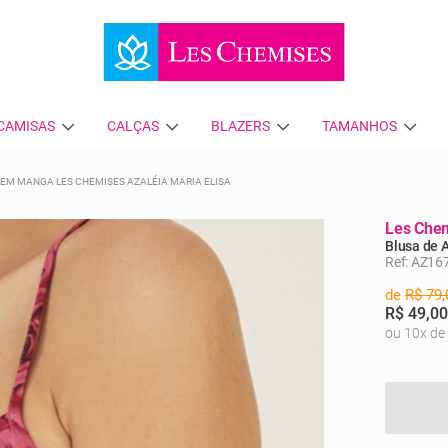
CAMISAS
CALÇAS
BLAZERS
TAMANHOS
SEM MANGA LES CHEMISES AZALÉIA MARIA ELISA
Les Che
Blusa de 
Ref: AZ16
de
R$ 79,
R$ 49,00
ou 10x de