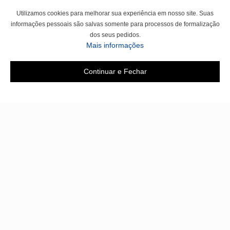
Utilizamos cookies para melhorar sua experiência em nosso site. Suas
informações pessoais são salvas somente para processos de formalização
dos seus pedidos.
sobre a Política de Privac
Mais informações
Continuar e Fechar
Área do cliente
A loja
Criar Conta
Sobre nós