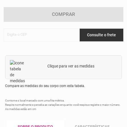
COMPRAR
Digite o CEP
Consulte o frete
Clique para ver as medidas
Compare as medidas do seu corpo com esta tabela.
Contorne o local marcado com uma fita métrica.
Respire normalmente e perceba as variações enquanto você respira e registre o maior número.
As medidas estão em cm
SOBRE O PRODUTO
CARACTERÍSTICAS