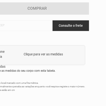
COMPRAR
 CEP
Consulte o frete
Clique para ver as medidas
as medidas do seu corpo com esta tabela.
 local marcado com uma fita métrica.
rmalmente e perceba as variações enquanto você respira e registre o maior número.
s estão em cm