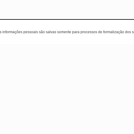
as informações pessoais são salvas somente para processos de formalização dos 
ente
A loja
Contatos
(31) 99221-0677
Sobre nós
(31) 3319-5330