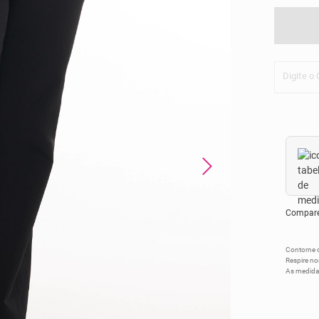
Digite o
Compare 
Contorne o
Respire no
As medida