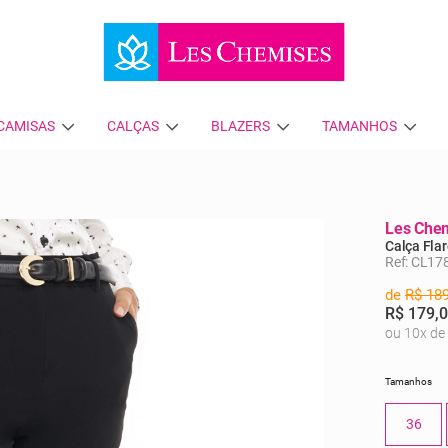
CAMISAS
CALÇAS
BLAZERS
TAMANHOS
Les Che
Calça Flar
Ref: CL17
de
R$ 189
R$ 179,
ou 10x de
Tamanhos
36