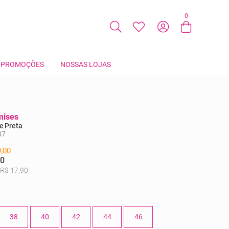
0
Entre com email ou cpf/cnpj
Criar nova conta
PROMOÇÕES
NOSSAS LOJAS
mises
e Preta
87
,00
00
 R$ 17,90
38
40
42
44
46