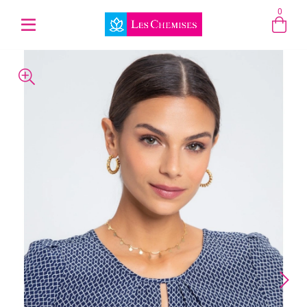
0
Entre com email ou cpf/cnpj
Criar nova conta