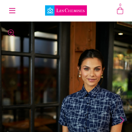
0
Entre com email ou cpf/cnpj
Criar nova conta