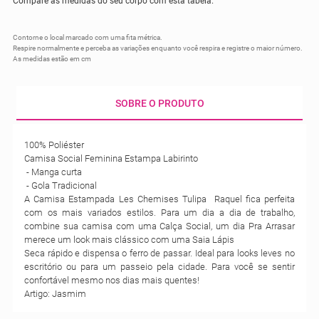
Compare as medidas do seu corpo com esta tabela.
Contorne o local marcado com uma fita métrica.
Respire normalmente e perceba as variações enquanto você respira e registre o maior número.
As medidas estão em cm
SOBRE O PRODUTO
100% Poliéster
Camisa Social Feminina Estampa Labirinto
- Manga curta
- Gola Tradicional
A Camisa Estampada Les Chemises Tulipa Raquel fica perfeita
com os mais variados estilos. Para um dia a dia de trabalho,
combine sua camisa com uma Calça Social, um dia Pra Arrasar
merece um look mais clássico com uma Saia Lápis
Seca rápido e dispensa o ferro de passar. Ideal para looks leves no
escritório ou para um passeio pela cidade. Para você se sentir
confortável mesmo nos dias mais quentes!
Artigo: Jasmim