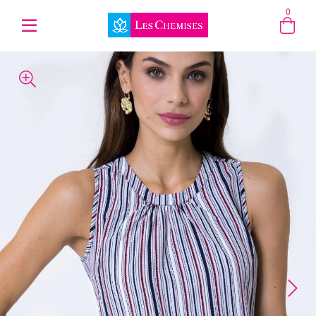
0
Entre com email ou cpf/cnpj
Criar nova conta