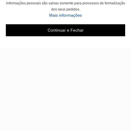
informações pessoais são salvas somente para processos de formalização
dos seus pedidos.
Mais informações
Continuar e Fechar
Área do cliente
A loja
Criar Conta
Sobre nós
Fazer Login
Políticas